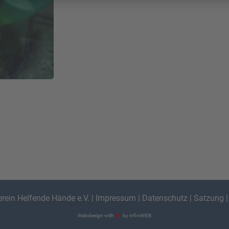
erein Helfende Hände e.V.
|
Impressum
|
Datenschutz
|
Satzung
Webdesign with
by infiniWEB