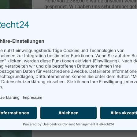
Höhe von 2.385,00 € wurde unserem Verei
gespendet. Wir haben uns sehr darüber gefr
denn jede Geldspende hilft uns dabei, die
größte Not von Bedürftigen schnell und
unbürokratisch zu lindern.