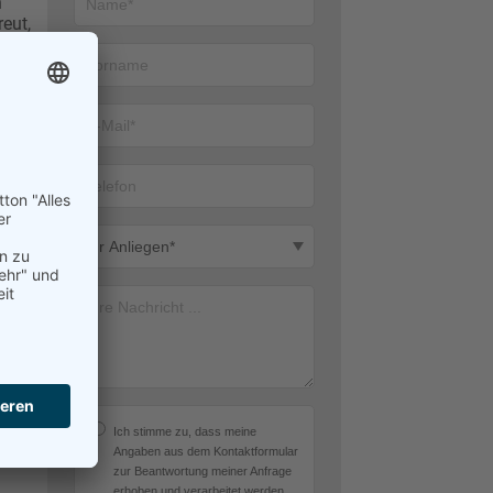
n
eut,
Ich stimme zu, dass meine
Angaben aus dem Kontaktformular
zur Beantwortung meiner Anfrage
erhoben und verarbeitet werden.