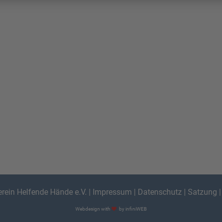
erein Helfende Hände e.V.
|
Impressum
|
Datenschutz
|
Satzung
Webdesign with
by infiniWEB