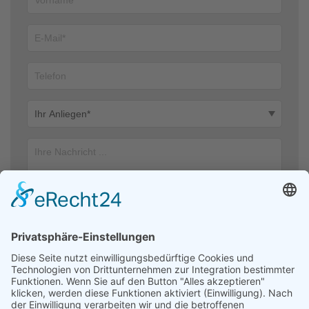
Ich stimme zu, dass meine Angaben aus dem Kontaktformular zur
Beantwortung meiner Anfrage erhoben und verarbeitet werden. Die
Daten werden nach abgeschlossener Bearbeitung Ihrer Anfrage
gelöscht. Hinweis: Sie können Ihre Einwilligung jederzeit für die
Zukunft per E-Mail an kontakt@helfendehaendeev.de widerrufen.
Detaillierte Informationen zum Umgang mit Nutzerdaten finden Sie
in unserer Datenschutzerklärung.