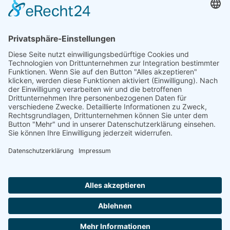
Ich stimme zu, dass meine Angaben aus dem Kontaktformular zur
Beantwortung meiner Anfrage erhoben und verarbeitet werden. Die
Daten werden nach abgeschlossener Bearbeitung Ihrer Anfrage
gelöscht. Hinweis: Sie können Ihre Einwilligung jederzeit für die
Zukunft per E-Mail an kontakt@helfendehaendeev.de widerrufen.
Detaillierte Informationen zum Umgang mit Nutzerdaten finden Sie
in unserer Datenschutzerklärung.
Datenschutzerklärung
Absenden
© 1999-2026
Förderverein Helfende Hände e.V.
|
Impressum
|
Datenschutz
|
Satzung
|
Freistellungsbescheid