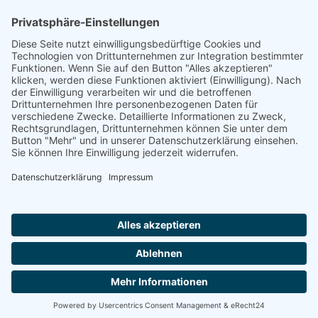
Ich stimme zu, dass meine Angaben aus dem Kontaktformular zur
Beantwortung meiner Anfrage erhoben und verarbeitet werden. Die
Daten werden nach abgeschlossener Bearbeitung Ihrer Anfrage
gelöscht. Hinweis: Sie können Ihre Einwilligung jederzeit für die
Zukunft per E-Mail an kontakt@helfendehaendeev.de widerrufen.
Detaillierte Informationen zum Umgang mit Nutzerdaten finden Sie
in unserer Datenschutzerklärung.
Datenschutzerklärung
Absenden
© 1999-2026
Förderverein Helfende Hände e.V.
|
Impressum
|
Datenschutz
|
Satzung
|
Freistellungsbescheid
Webdesign with
by infiniWEB