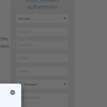
auf­nehmen!
che,
haus