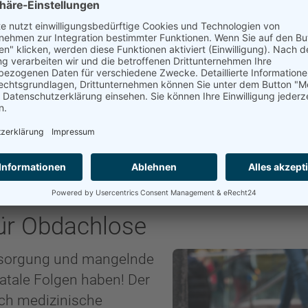
? Je schlechter das Wetter, desto größer die Not
äßig ca. 80 Personen in Stuttgart von den
 seinen Helfern betreut.
abe von Decken werden gerne angenommen.
rkünften gerade in der kalten Jahreszeit, von
g.
für Obdachlose
rsorgung und mangelnde
atale Folgen haben! Der
ich medizinische