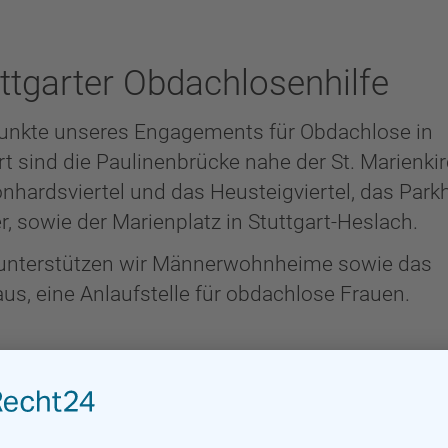
ttgarter Obdachlosenhilfe
unkte unseres Engagements für Obdachlose in
rt sind die Paulinenbrücke nahe der St. Marienkir
nhardsviertel und das Heusteigviertel, das Park
r, sowie der Marienplatz in Stuttgart-Heslach.
 unterstützen wir Männerwohnheime sowie das
us, eine Anlaufstelle für obdachlose Frauen.
rade im Winter