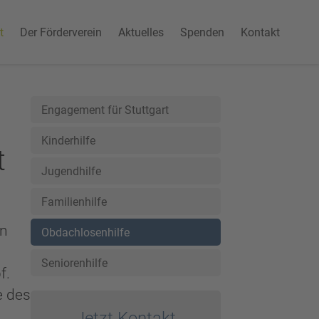
t
Der Förderverein
Aktuelles
Spenden
Kontakt
Engagement für Stuttgart
Kinderhilfe
t
Jugendhilfe
Familienhilfe
en
Obdachlosenhilfe
Seniorenhilfe
f.
e des
Jetzt Kontakt