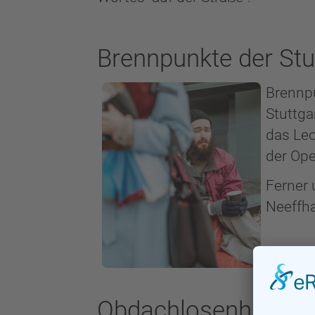
Brennpunkte der Stu
Brennp
Stuttga
das Leo
der Ope
Ferner
Neeffha
Obdachlosenhilfe ge