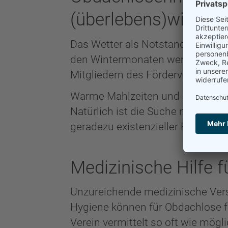
(überlebens)wichtig
Das Wetter als Notstandsanzeiger
den Wintermonaten werden regelm
Mitgliedern des Fördervereins und
Warme Mahlzeiten und die Ausg
Natürlich ist die Suche nach Unte
geradezu existenzieller Bedeutun
Medizinische Hilfe 
Unzureichende medizinische Ve
Hygiene können für Obdachlose f
Verein vermittelt so oft wie mögl