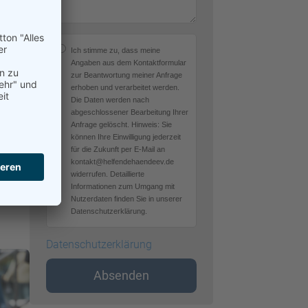
Ich stimme zu, dass meine
. In
Angaben aus dem Kontaktformular
zur Beantwortung meiner Anfrage
erhoben und verarbeitet werden.
Die Daten werden nach
abgeschlossener Bearbeitung Ihrer
Anfrage gelöscht. Hinweis: Sie
können Ihre Einwilligung jederzeit
für die Zukunft per E-Mail an
kontakt@helfendehaendeev.de
widerrufen. Detaillierte
Informationen zum Umgang mit
Nutzerdaten finden Sie in unserer
Datenschutzerklärung.
Datenschutzerklärung
Absenden