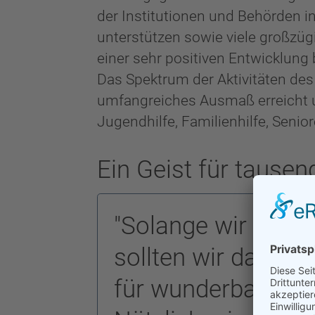
der Institutionen und Behörden in
unterstützen sowie viele großzü
einer sehr positiven Entwicklung 
Das Spektrum der Aktivitäten des 
umfangreiches Ausmaß erreicht un
Jugendhilfe, Familienhilfe, Senio
Ein Geist für tause
"Solange wir zum 
sollten wir darum 
für wunderbar halt