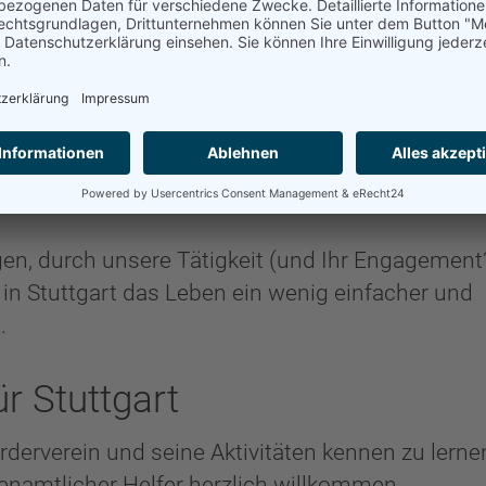
ndere unsere Freude haben,
f, dass ein Resultat reift."
(Buddistische Weishe
 kann der Förderverein bis dato viele kleine und 
egen, durch unsere Tätigkeit (und Ihr Engagement
in Stuttgart das Leben ein wenig einfacher und
.
r Stuttgart
derverein und seine Aktivitäten kennen zu lerne
renamtlicher Helfer herzlich willkommen.