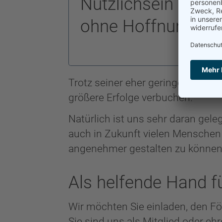
Nützlichsein für a
ohne Hoffnung darau
Trotz seiner eher geringen Größe,
größere Erfolge verbuchen.
Natürlich ist uns sehr daran gel
auch in Zukunft vielen Menschen 
angenehmer gestalten zu können
Als helfende Hand fü
Wir möchten Sie einladen, den För
Sie sind uns als Mitglied oder eh