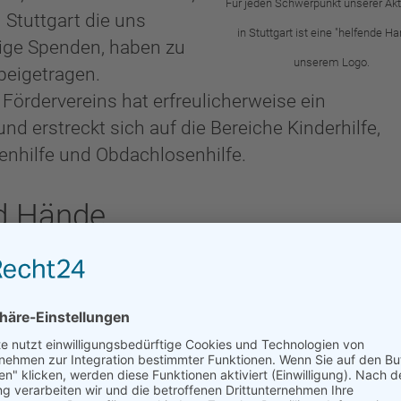
Für jeden Schwerpunkt unserer Akt
 Stuttgart die uns
in Stuttgart ist eine "helfende Ha
gige Spenden, haben zu
unserem Logo.
beigetragen.
Fördervereins hat erfreulicherweise ein
d erstreckt sich auf die Bereiche Kinderhilfe,
renhilfe und Obdachlosenhilfe.
nd Hände
Wohl der anderen handeln,
weder arrogant sein, noch un
en, sondern einzig am