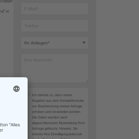
ivitäten
nd" in
Ich stimme zu, dass meine
Angaben aus dem Kontaktformular
zur Beantwortung meiner Anfrage
s
erhoben und verarbeitet werden.
Die Daten werden nach
abgeschlossener Bearbeitung Ihrer
Anfrage gelöscht. Hinweis: Sie
können Ihre Einwilligung jederzeit