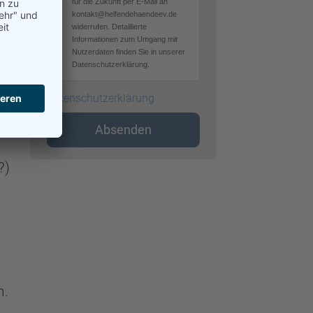
für die Zukunft per E-Mail an
kontakt@helfendehaendeev.de
widerrufen. Detaillierte
Informationen zum Umgang mit
Nutzerdaten finden Sie in unserer
Datenschutzerklärung.
it)
Datenschutzerklärung
auch
Absenden
?)
n.